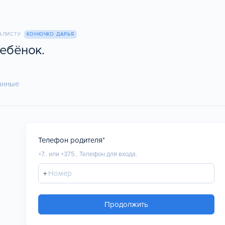
ИАЛИСТУ
КОНЮЧКО ДАРЬЯ
ебёнок.
анные
Телефон родителя*
+7.. или +375..
Телефон для входа.
+
Продолжить