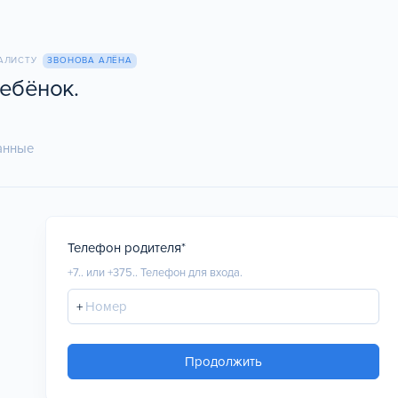
ИАЛИСТУ
ЗВОНОВА АЛЁНА
ебёнок.
анные
Телефон родителя*
+7.. или +375..
Телефон для входа.
+
Продолжить