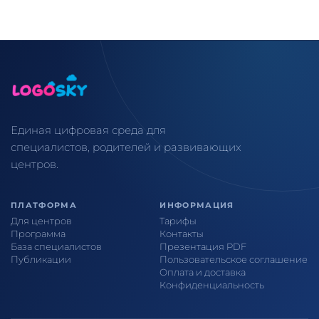
Единая цифровая среда для
специалистов, родителей и развивающих
центров.
ПЛАТФОРМА
ИНФОРМАЦИЯ
Для центров
Тарифы
Программа
Контакты
База специалистов
Презентация PDF
Публикации
Пользовательское соглашение
Оплата и доставка
Конфиденциальность