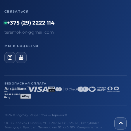
СВЯЗАТЬСЯ
+375 (29) 2222 114
teremok.on@gmail.com
МЫ В СОЦСЕТЯХ
БЕЗОПАСНАЯ ОПЛАТА
2026 © LogoSky. Разработка —
Теремок®
ООО «Теремок Онлайн», УНП 291707808 · 224020, Республика
Беларусь, г. Брест, ул. Пионерская, 52, каб. 510 · Свидетельство о