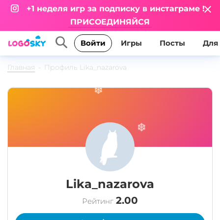
+1 неделя игр за подписку в инстаграме !
ПРИСОЕДИНЯЙСЯ
Игры
Посты
Для
Войти
Главная
Профиль Lika_nazarova
Lika_nazarova
2.00
Рейтинг