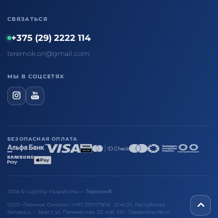
СВЯЗАТЬСЯ
+375 (29) 2222 114
teremok.on@gmail.com
МЫ В СОЦСЕТЯХ
БЕЗОПАСНАЯ ОПЛАТА
2026 © LogoSky. Разработка —
Теремок®
ООО «Теремок Онлайн», УНП 291707808 · 224020, Республика
Беларусь, г. Брест, ул. Пионерская, 52, каб. 510 · Свидетельство о