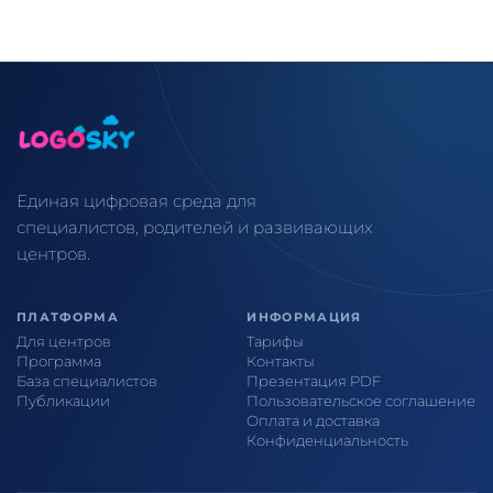
Единая цифровая среда для
специалистов, родителей и развивающих
центров.
ПЛАТФОРМА
ИНФОРМАЦИЯ
Для центров
Тарифы
Программа
Контакты
База специалистов
Презентация PDF
Публикации
Пользовательское соглашение
Оплата и доставка
Конфиденциальность