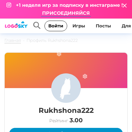
+1 неделя игр за подписку в инстаграме !
ПРИСОЕДИНЯЙСЯ
Игры
Посты
Для
Войти
Главная
Профиль Rukhshona222
Rukhshona222
3.00
Рейтинг