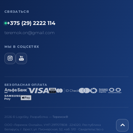
СВЯЗАТЬСЯ
+375 (29) 2222 114
teremok.on@gmail.com
МЫ В СОЦСЕТЯХ
БЕЗОПАСНАЯ ОПЛАТА
2026 © LogoSky. Разработка —
Теремок®
ООО «Теремок Онлайн», УНП 291707808 · 224020, Республика
Беларусь, г. Брест, ул. Пионерская, 52, каб. 510 · Свидетельство о