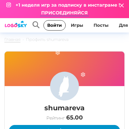
+1 неделя игр за подписку в инстаграме !
ПРИСОЕДИНЯЙСЯ
Игры
Посты
Для
Войти
Главная
Профиль shumareva
shumareva
65.00
Рейтинг