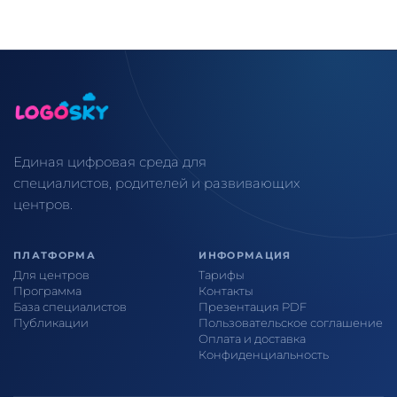
Единая цифровая среда для
специалистов, родителей и развивающих
центров.
ПЛАТФОРМА
ИНФОРМАЦИЯ
Для центров
Тарифы
Программа
Контакты
База специалистов
Презентация PDF
Публикации
Пользовательское соглашение
Оплата и доставка
Конфиденциальность