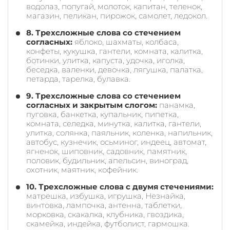
водолаз, попугай, молоток, капитан, теленок,
магазин, пеликан, пирожок, самолет, ледокол.
8. Трехсложные слова со стечением
согласных:
яблоко, шахматы, колбаса,
конфеты, кукушка, гантели, комната, калитка,
ботинки, улитка, капуста, удочка, иголка,
беседка, валенки, девочка, лягушка, палатка,
петарда, тарелка, булавка.
9. Трехсложные слова со стечением
согласных и закрытым слогом:
панамка,
пуговка, банкетка, купальник, пипетка,
комната, селедка, минутка, калитка, гантели,
улитка, солянка, паяльник, коленка, напильник,
автобус, кузнечик, осьминог, индеец, автомат,
ягненок, шиповник, садовник, памятник,
половик, будильник, апельсин, виноград,
охотник, маятник, кофейник.
10. Трехсложные слова с двумя стечениями:
матрешка, избушка, игрушка, Незнайка,
винтовка, лампочка, антенна, таблетки,
морковка, скакалка, клубника, гвоздика,
скамейка, индейка, футболист, гармошка.