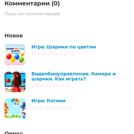
Комментарии (0)
Пока нет комментариев
Новое
Игра: Шарики по цветам
27 мая 2026 в 20:52
Видеобиоуправление. Камера и
шарики. Как играть?
2 фев 2025 в 14:47
Игра: Котики
5 ноя 2024 в 21:04
Опрос