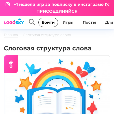
+1 неделя игр за подписку в инстаграме !
ПРИСОЕДИНЯЙСЯ
Игры
Посты
Для
Войти
Главная
Слоговая структура слова
Слоговая структура слова
0