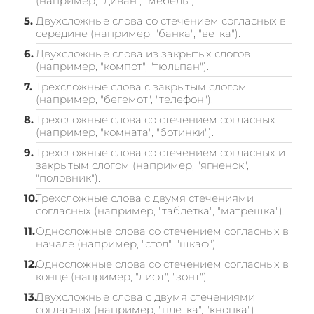
(например, "диван", "мебель").
Двухсложные слова со стечением согласных в
середине (например, "банка", "ветка").
Двухсложные слова из закрытых слогов
(например, "компот", "тюльпан").
Трехсложные слова с закрытым слогом
(например, "бегемот", "телефон").
Трехсложные слова со стечением согласных
(например, "комната", "ботинки").
Трехсложные слова со стечением согласных и
закрытым слогом (например, "ягненок",
"половник").
Трехсложные слова с двумя стечениями
согласных (например, "таблетка", "матрешка").
Односложные слова со стечением согласных в
начале (например, "стол", "шкаф").
Односложные слова со стечением согласных в
конце (например, "лифт", "зонт").
Двухсложные слова с двумя стечениями
согласных (например, "плетка", "кнопка").