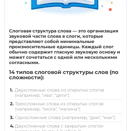
Слоговая структура слова — это организация
звуковой части слова в слоги, которые
представляют собой минимальные
произносительные единицы. Каждый слог
обычно содержит гласную звуковую основу и
может сочетаться с одной или несколькими
согласными.
14 типов слоговой структуры слов (по
сложности):
Двухсложные слова из открытых слогов
(например, "ива", "дети").
Трехсложные слова из открытых слогов
(например, "охота", "малина").
Односложные слова (например, "дом", "мак").
Двухсложные слова с закрытым слогом