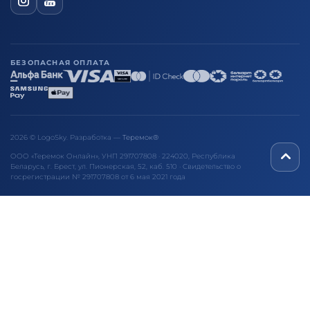
БЕЗОПАСНАЯ ОПЛАТА
2026 © LogoSky. Разработка —
Теремок®
ООО «Теремок Онлайн», УНП 291707808 · 224020, Республика
Беларусь, г. Брест, ул. Пионерская, 52, каб. 510 · Свидетельство о
госрегистрации № 291707808 от 6 мая 2021 года