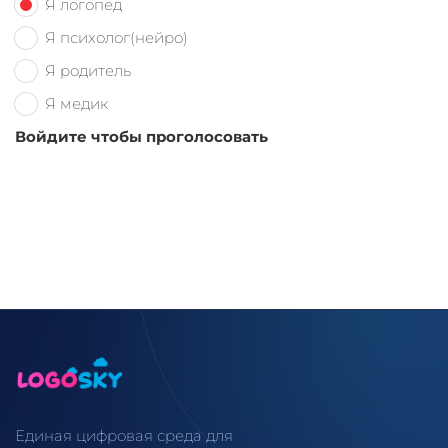
Я логопед
Я психолог(нейро)
Я родитель
Я медик
Войдите чтобы проголосовать
Единая цифровая среда для