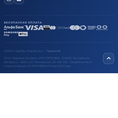
БЕЗОПАСНАЯ ОПЛАТА
2026 © LogoSky. Разработка —
Теремок®
ООО «Теремок Онлайн», УНП 291707808 · 224020, Республика
Беларусь, г. Брест, ул. Пионерская, 52, каб. 510 · Свидетельство о
госрегистрации № 291707808 от 6 мая 2021 года