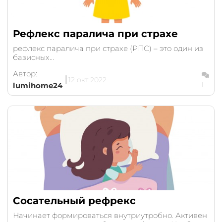
Рефлекс паралича при страхе
рефлекс паралича при страхе (РПС) – это один из
базисных...
Автор:
12 окт 2022
1
lumihome24
Сосательный рефрекс
Начинает формироваться внутриутробно. Активен