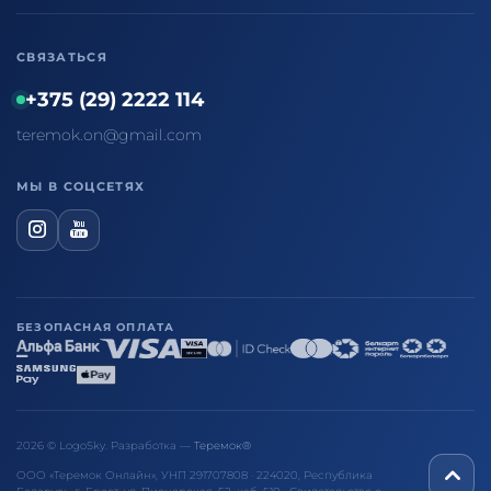
СВЯЗАТЬСЯ
+375 (29) 2222 114
teremok.on@gmail.com
МЫ В СОЦСЕТЯХ
БЕЗОПАСНАЯ ОПЛАТА
2026 © LogoSky. Разработка —
Теремок®
ООО «Теремок Онлайн», УНП 291707808 · 224020, Республика