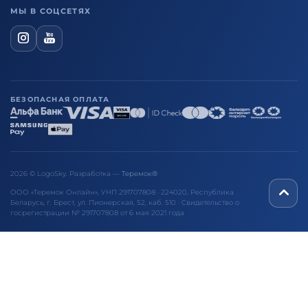
МЫ В СОЦСЕТЯХ
БЕЗОПАСНАЯ ОПЛАТА
2026 © LogoSky. Разработка —
Теремок®
ООО «Теремок Онлайн», УНП 291707808 · 224020, Республика
Беларусь, г. Брест, ул. Пионерская, 52, каб. 510 · Свидетельство о
госрегистрации № 291707808 от 6 мая 2021 года