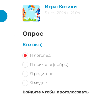
Игра: Котики
5 ноя 2024 в 21:04
Опрос
Кто вы :)
Я логопед
Я психолог(нейро)
Я родитель
Я медик
Войдите чтобы проголосовать