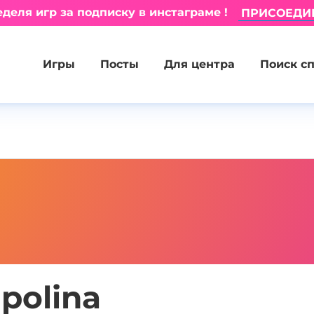
деля игр за подписку в инстаграме !
ПРИСОЕДИ
Игры
Посты
Для центра
Поиск с
polina