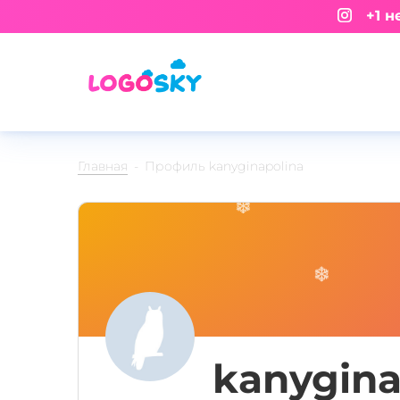
+1 не
Главная
Профиль kanyginapolina
kanygina