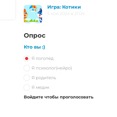
Игра: Котики
5 ноя 2024 в 21:04
Опрос
Кто вы :)
Я логопед
Я психолог(нейро)
Я родитель
Я медик
Войдите чтобы проголосовать