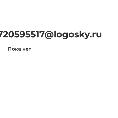
720595517@logosky.ru
Пока нет