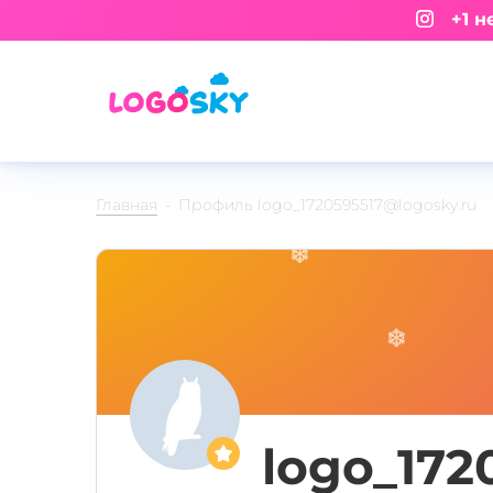
+1 не
Главная
Профиль logo_1720595517@logosky.ru
logo_172