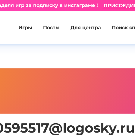
деля игр за подписку в инстаграме !
ПРИСОЕДИ
Игры
Посты
Для центра
Поиск с
0595517@logosky.ru