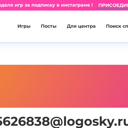
деля игр за подписку в инстаграме !
ПРИСОЕДИ
Игры
Посты
Для центра
Поиск с
5626838@logosky.r