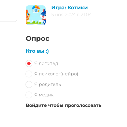
Игра: Котики
5 ноя 2024 в 21:04
Опрос
Кто вы :)
Я логопед
Я психолог(нейро)
Я родитель
Я медик
Войдите чтобы проголосовать