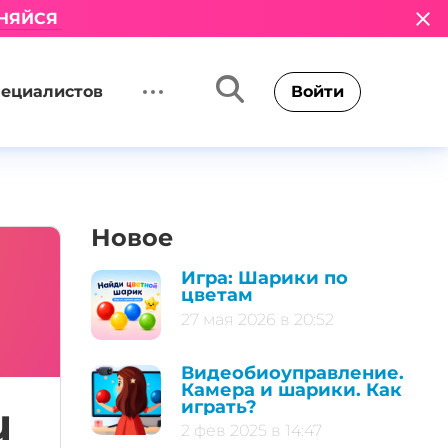
НЯЙСЯ
пециалистов
Войти
Новое
Игра: Шарики по
цветам
27 мая 2026 в 20:52
Видеобиоуправление.
Камера и шарики. Как
играть?
u
2 фев 2025 в 14:47