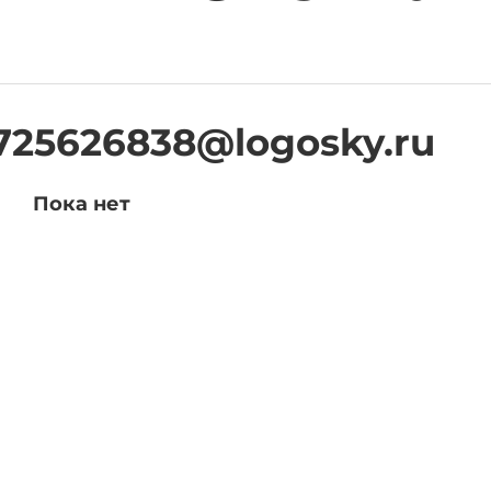
725626838@logosky.ru
Пока нет