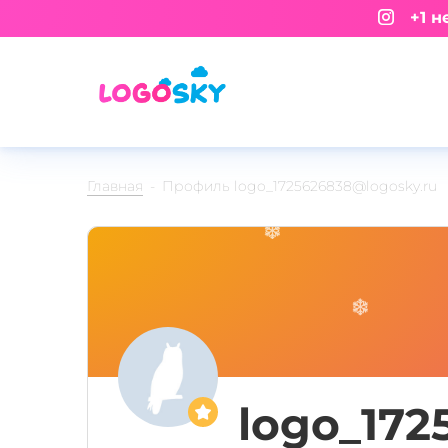
+1 не
Главная
Профиль logo_1725626838@logosky.ru
logo_172