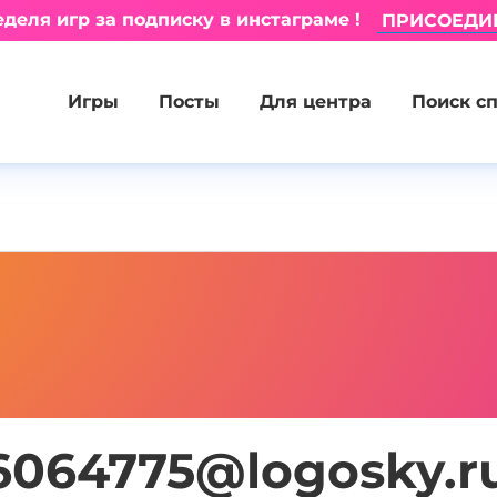
деля игр за подписку в инстаграме !
ПРИСОЕДИ
Игры
Посты
Для центра
Поиск с
6064775@logosky.r