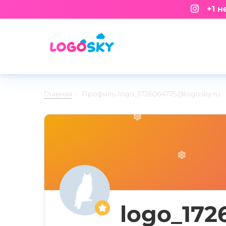
+1 не
Главная
Профиль logo_1726064775@logosky.ru
logo_172