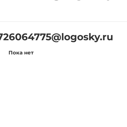
726064775@logosky.ru
Пока нет