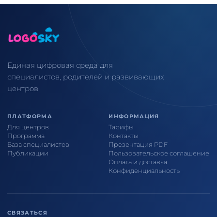
Единая цифровая среда для
специалистов, родителей и развивающих
центров.
ПЛАТФОРМА
ИНФОРМАЦИЯ
Для центров
Тарифы
Программа
Контакты
База специалистов
Презентация PDF
Публикации
Пользовательское соглашение
Оплата и доставка
Конфиденциальность
СВЯЗАТЬСЯ