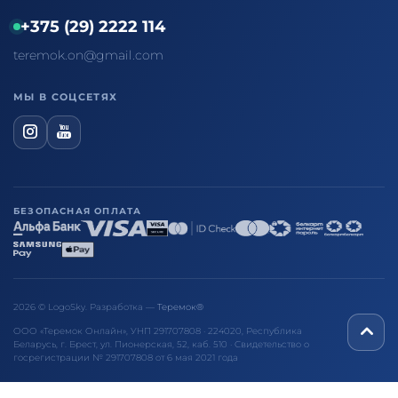
+375 (29) 2222 114
teremok.on@gmail.com
МЫ В СОЦСЕТЯХ
БЕЗОПАСНАЯ ОПЛАТА
2026 © LogoSky. Разработка —
Теремок®
ООО «Теремок Онлайн», УНП 291707808 · 224020, Республика
Беларусь, г. Брест, ул. Пионерская, 52, каб. 510 · Свидетельство о
госрегистрации № 291707808 от 6 мая 2021 года