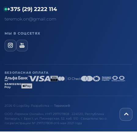
+375 (29) 2222 114
teremok.on@gmail.com
МЫ В СОЦСЕТЯХ
БЕЗОПАСНАЯ ОПЛАТА
2026 © LogoSky. Разработка —
Теремок®
ООО «Теремок Онлайн», УНП 291707808 · 224020, Республика
Беларусь, г. Брест, ул. Пионерская, 52, каб. 510 · Свидетельство о
госрегистрации № 291707808 от 6 мая 2021 года