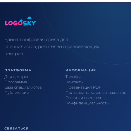
Единая цифровая среда для
специалистов, родителей и развивающих
центров.
ПЛАТФОРМА
ИНФОРМАЦИЯ
Для центров
Тарифы
Программа
Контакты
База специалистов
Презентация PDF
Публикации
Пользовательское соглашение
Оплата и доставка
Конфиденциальность
СВЯЗАТЬСЯ