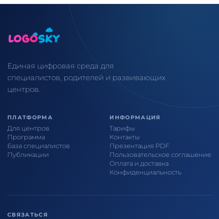
Единая цифровая среда для
специалистов, родителей и развивающих
центров.
ПЛАТФОРМА
ИНФОРМАЦИЯ
Для центров
Тарифы
Программа
Контакты
База специалистов
Презентация PDF
Публикации
Пользовательское соглашение
Оплата и доставка
Конфиденциальность
СВЯЗАТЬСЯ