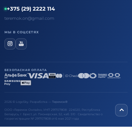
+375 (29) 2222 114
teremok.on@gmail.com
МЫ В СОЦСЕТЯХ
БЕЗОПАСНАЯ ОПЛАТА
2026 © LogoSky. Разработка —
Теремок®
ООО «Теремок Онлайн», УНП 291707808 · 224020, Республика
Беларусь, г. Брест, ул. Пионерская, 52, каб. 510 · Свидетельство о
госрегистрации № 291707808 от 6 мая 2021 года