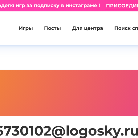
деля игр за подписку в инстаграме !
ПРИСОЕДИ
Игры
Посты
Для центра
Поиск с
6730102@logosky.r