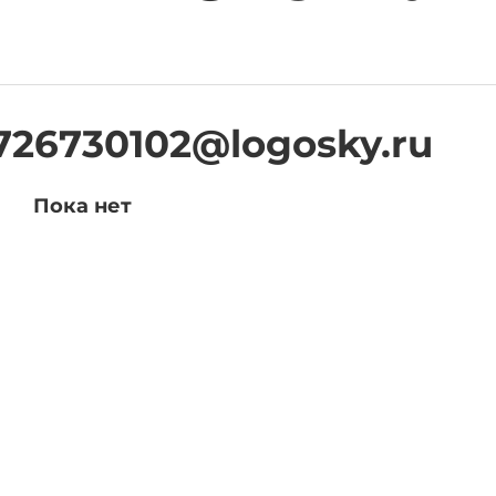
726730102@logosky.ru
Пока нет