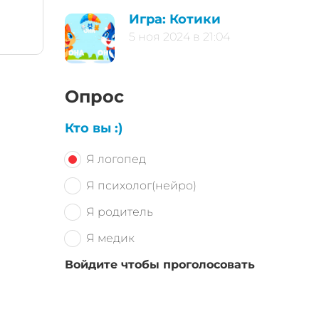
Игра: Котики
5 ноя 2024 в 21:04
Опрос
Кто вы :)
Я логопед
Я психолог(нейро)
Я родитель
Я медик
Войдите чтобы проголосовать