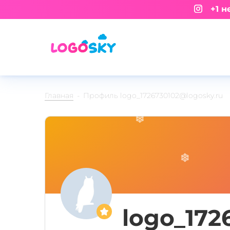
+1 не
Главная
Профиль logo_1726730102@logosky.ru
logo_172