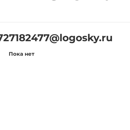
727182477@logosky.ru
Пока нет