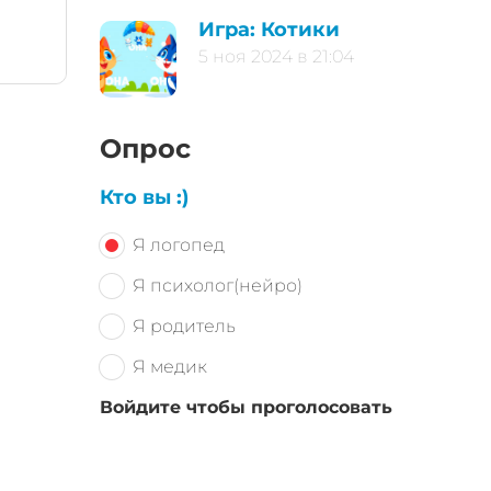
Игра: Котики
5 ноя 2024 в 21:04
Опрос
Кто вы :)
Я логопед
Я психолог(нейро)
Я родитель
Я медик
Войдите чтобы проголосовать