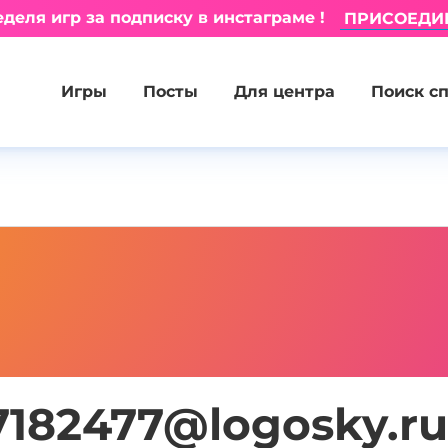
деля игр за подписку в инстаграме !
ПРИСОЕДИ
Игры
Посты
Для центра
Поиск с
7182477@logosky.ru