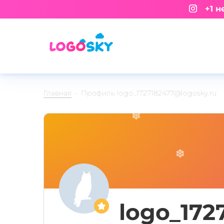
+1 не
Главная
Профиль logo_1727182477@logosky.ru
logo_172