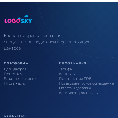
Единая цифровая среда для
специалистов, родителей и развивающих
центров.
ПЛАТФОРМА
ИНФОРМАЦИЯ
Для центров
Тарифы
Программа
Контакты
База специалистов
Презентация PDF
Публикации
Пользовательское соглашение
Оплата и доставка
Конфиденциальность
СВЯЗАТЬСЯ