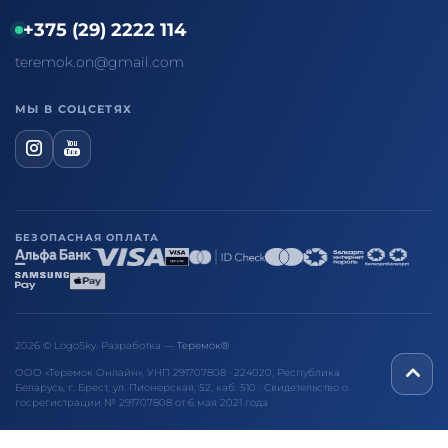
+375 (29) 2222 114
teremok.on@gmail.com
МЫ В СОЦСЕТЯХ
БЕЗОПАСНАЯ ОПЛАТА
2026 © LogoSky. Разработка —
Теремок®
ООО «Теремок Онлайн», УНП 291707808 · 224020, Республика
Беларусь, г. Брест, ул. Пионерская, 52, каб. 510 · Свидетельство о
госрегистрации № 291707808 от 6 мая 2021 года