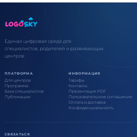
Единая цифровая среда для
специалистов, родителей и развивающих
центров.
ПЛАТФОРМА
ИНФОРМАЦИЯ
Для центров
Тарифы
Программа
Контакты
База специалистов
Презентация PDF
Публикации
Пользовательское соглашение
Оплата и доставка
Конфиденциальность
СВЯЗАТЬСЯ