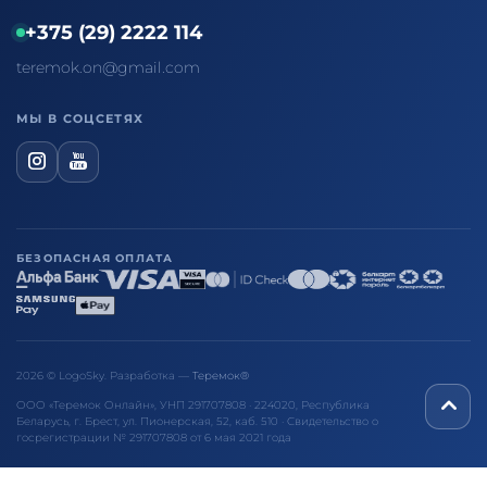
+375 (29) 2222 114
teremok.on@gmail.com
МЫ В СОЦСЕТЯХ
БЕЗОПАСНАЯ ОПЛАТА
2026 © LogoSky. Разработка —
Теремок®
ООО «Теремок Онлайн», УНП 291707808 · 224020, Республика
Беларусь, г. Брест, ул. Пионерская, 52, каб. 510 · Свидетельство о
госрегистрации № 291707808 от 6 мая 2021 года