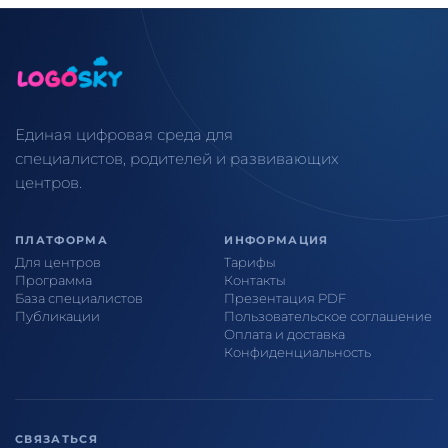
Единая цифровая среда для
специалистов, родителей и развивающих
центров.
ПЛАТФОРМА
ИНФОРМАЦИЯ
Для центров
Тарифы
Программа
Контакты
База специалистов
Презентация PDF
Публикации
Пользовательское соглашение
Оплата и доставка
Конфиденциальность
СВЯЗАТЬСЯ