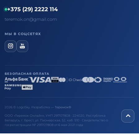
+375 (29) 2222 114
teremok.on@gmail.com
МЫ В СОЦСЕТЯХ
БЕЗОПАСНАЯ ОПЛАТА
2026 © LogoSky. Разработка —
Теремок®
ООО «Теремок Онлайн», УНП 291707808 · 224020, Республика
Беларусь, г. Брест, ул. Пионерская, 52, каб. 510 · Свидетельство о
госрегистрации № 291707808 от 6 мая 2021 года