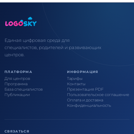
Единая цифровая среда для
специалистов, родителей и развивающих
центров.
ПЛАТФОРМА
ИНФОРМАЦИЯ
Для центров
Тарифы
Программа
Контакты
База специалистов
Презентация PDF
Публикации
Пользовательское соглашение
Оплата и доставка
Конфиденциальность
СВЯЗАТЬСЯ