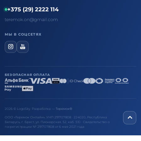
+375 (29) 2222 114
teremok.on@gmail.com
МЫ В СОЦСЕТЯХ
БЕЗОПАСНАЯ ОПЛАТА
2026 © LogoSky. Разработка —
Теремок®
ООО «Теремок Онлайн», УНП 291707808 · 224020, Республика
Беларусь, г. Брест, ул. Пионерская, 52, каб. 510 · Свидетельство о
госрегистрации № 291707808 от 6 мая 2021 года