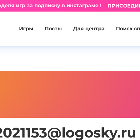
деля игр за подписку в инстаграме !
ПРИСОЕДИ
Игры
Посты
Для центра
Поиск с
2021153@logosky.ru