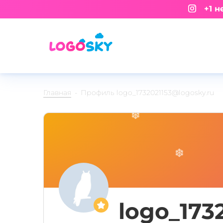
+1 не
Главная
Профиль logo_1732021153@logosky.ru
logo_173