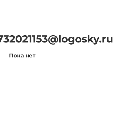
32021153@logosky.ru
Пока нет