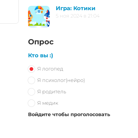
Игра: Котики
5 ноя 2024 в 21:04
Опрос
Кто вы :)
Я логопед
Я психолог(нейро)
Я родитель
Я медик
Войдите чтобы проголосовать