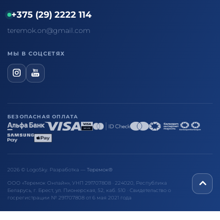
+375 (29) 2222 114
teremok.on@gmail.com
МЫ В СОЦСЕТЯХ
БЕЗОПАСНАЯ ОПЛАТА
2026 © LogoSky. Разработка —
Теремок®
ООО «Теремок Онлайн», УНП 291707808 · 224020, Республика
Беларусь, г. Брест, ул. Пионерская, 52, каб. 510 · Свидетельство о
госрегистрации № 291707808 от 6 мая 2021 года