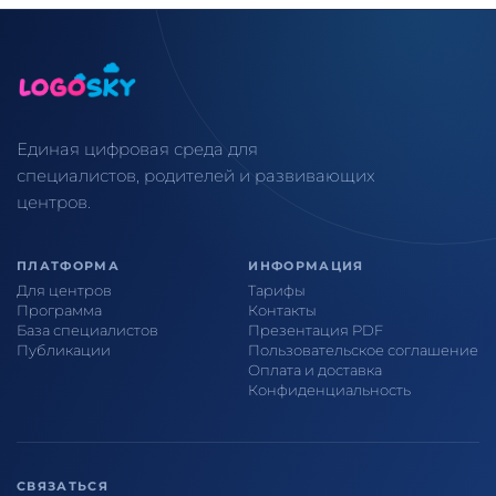
Единая цифровая среда для
специалистов, родителей и развивающих
центров.
ПЛАТФОРМА
ИНФОРМАЦИЯ
Для центров
Тарифы
Программа
Контакты
База специалистов
Презентация PDF
Публикации
Пользовательское соглашение
Оплата и доставка
Конфиденциальность
СВЯЗАТЬСЯ