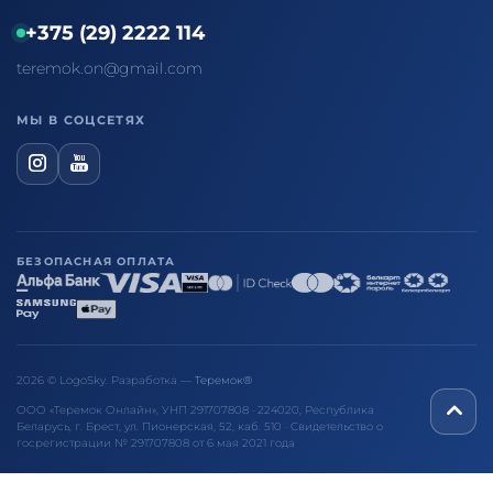
+375 (29) 2222 114
teremok.on@gmail.com
МЫ В СОЦСЕТЯХ
БЕЗОПАСНАЯ ОПЛАТА
2026 © LogoSky. Разработка —
Теремок®
ООО «Теремок Онлайн», УНП 291707808 · 224020, Республика
Беларусь, г. Брест, ул. Пионерская, 52, каб. 510 · Свидетельство о
госрегистрации № 291707808 от 6 мая 2021 года