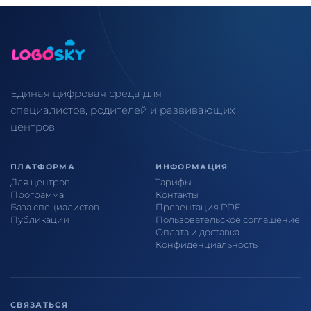
Единая цифровая среда для
специалистов, родителей и развивающих
центров.
ПЛАТФОРМА
ИНФОРМАЦИЯ
Для центров
Тарифы
Программа
Контакты
База специалистов
Презентация PDF
Публикации
Пользовательское соглашение
Оплата и доставка
Конфиденциальность
СВЯЗАТЬСЯ