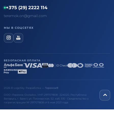
+375 (29) 2222 114
teremok.on@gmail.com
МЫ В СОЦСЕТЯХ
БЕЗОПАСНАЯ ОПЛАТА
2026 © LogoSky. Разработка —
Теремок®
ООО «Теремок Онлайн», УНП 291707808 · 224020, Республика
Беларусь, г. Брест, ул. Пионерская, 52, каб. 510 · Свидетельство о
госрегистрации № 291707808 от 6 мая 2021 года