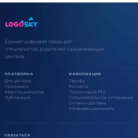
Единая цифровая среда для
специалистов, родителей и развивающих
центров.
ПЛАТФОРМА
ИНФОРМАЦИЯ
Для центров
Тарифы
Программа
Контакты
База специалистов
Презентация PDF
Публикации
Пользовательское соглашение
Оплата и доставка
Конфиденциальность
СВЯЗАТЬСЯ