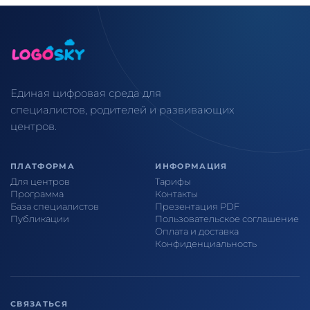
Единая цифровая среда для
специалистов, родителей и развивающих
центров.
ПЛАТФОРМА
ИНФОРМАЦИЯ
Для центров
Тарифы
Программа
Контакты
База специалистов
Презентация PDF
Публикации
Пользовательское соглашение
Оплата и доставка
Конфиденциальность
СВЯЗАТЬСЯ