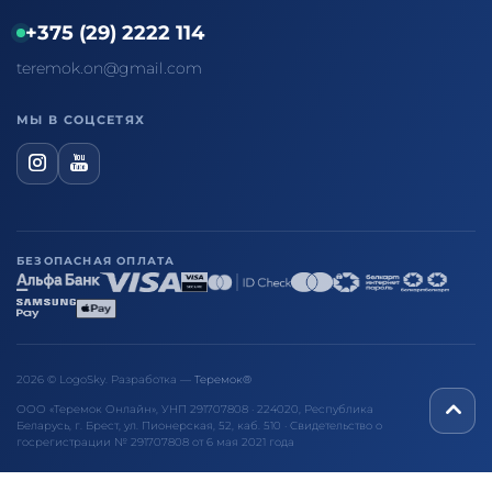
+375 (29) 2222 114
teremok.on@gmail.com
МЫ В СОЦСЕТЯХ
БЕЗОПАСНАЯ ОПЛАТА
2026 © LogoSky. Разработка —
Теремок®
ООО «Теремок Онлайн», УНП 291707808 · 224020, Республика
Беларусь, г. Брест, ул. Пионерская, 52, каб. 510 · Свидетельство о
госрегистрации № 291707808 от 6 мая 2021 года