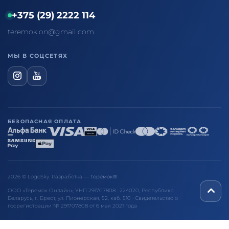
+375 (29) 2222 114
teremok.on@gmail.com
МЫ В СОЦСЕТЯХ
БЕЗОПАСНАЯ ОПЛАТА
2026 © LogoSky. Разработка —
Теремок®
ООО «Теремок Онлайн», УНП 291707808 · 224020, Республика
Беларусь, г. Брест, ул. Пионерская, 52, каб. 510 · Свидетельство о
госрегистрации № 291707808 от 6 мая 2021 года