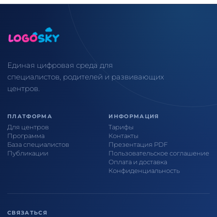
Единая цифровая среда для
специалистов, родителей и развивающих
центров.
ПЛАТФОРМА
ИНФОРМАЦИЯ
Для центров
Тарифы
Программа
Контакты
База специалистов
Презентация PDF
Публикации
Пользовательское соглашение
Оплата и доставка
Конфиденциальность
СВЯЗАТЬСЯ