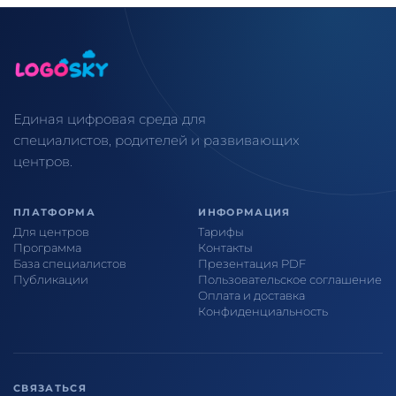
Единая цифровая среда для
специалистов, родителей и развивающих
центров.
ПЛАТФОРМА
ИНФОРМАЦИЯ
Для центров
Тарифы
Программа
Контакты
База специалистов
Презентация PDF
Публикации
Пользовательское соглашение
Оплата и доставка
Конфиденциальность
СВЯЗАТЬСЯ