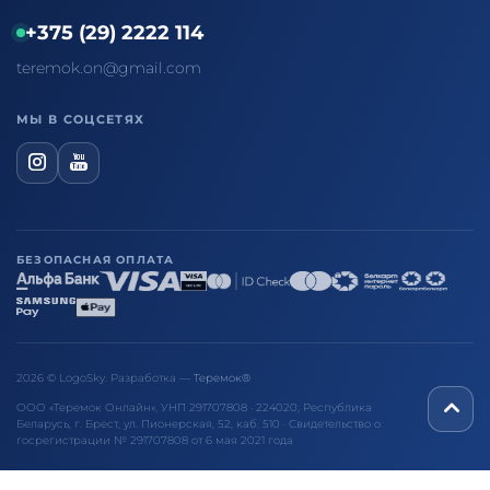
+375 (29) 2222 114
teremok.on@gmail.com
МЫ В СОЦСЕТЯХ
БЕЗОПАСНАЯ ОПЛАТА
2026 © LogoSky. Разработка —
Теремок®
ООО «Теремок Онлайн», УНП 291707808 · 224020, Республика
Беларусь, г. Брест, ул. Пионерская, 52, каб. 510 · Свидетельство о
госрегистрации № 291707808 от 6 мая 2021 года