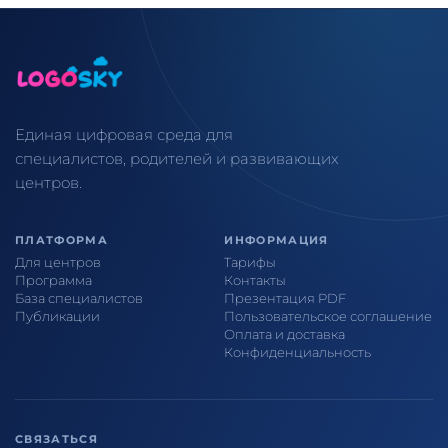
Единая цифровая среда для
специалистов, родителей и развивающих
центров.
ПЛАТФОРМА
ИНФОРМАЦИЯ
Для центров
Тарифы
Программа
Контакты
База специалистов
Презентация PDF
Публикации
Пользовательское соглашение
Оплата и доставка
Конфиденциальность
СВЯЗАТЬСЯ