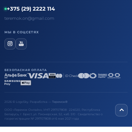
+375 (29) 2222 114
teremok.on@gmail.com
МЫ В СОЦСЕТЯХ
БЕЗОПАСНАЯ ОПЛАТА
2026 © LogoSky. Разработка —
Теремок®
ООО «Теремок Онлайн», УНП 291707808 · 224020, Республика
Беларусь, г. Брест, ул. Пионерская, 52, каб. 510 · Свидетельство о
госрегистрации № 291707808 от 6 мая 2021 года