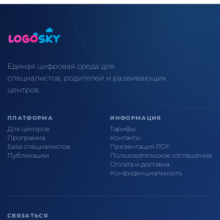
Единая цифровая среда для
специалистов, родителей и развивающих
центров.
ПЛАТФОРМА
ИНФОРМАЦИЯ
Для центров
Тарифы
Программа
Контакты
База специалистов
Презентация PDF
Публикации
Пользовательское соглашение
Оплата и доставка
Конфиденциальность
СВЯЗАТЬСЯ