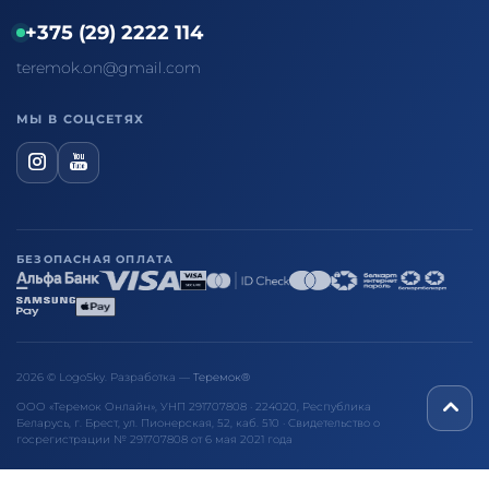
+375 (29) 2222 114
teremok.on@gmail.com
МЫ В СОЦСЕТЯХ
БЕЗОПАСНАЯ ОПЛАТА
2026 © LogoSky. Разработка —
Теремок®
ООО «Теремок Онлайн», УНП 291707808 · 224020, Республика
Беларусь, г. Брест, ул. Пионерская, 52, каб. 510 · Свидетельство о
госрегистрации № 291707808 от 6 мая 2021 года