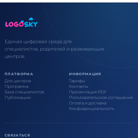
Единая цифровая среда для
специалистов, родителей и развивающих
центров.
ПЛАТФОРМА
ИНФОРМАЦИЯ
Для центров
Тарифы
Программа
Контакты
База специалистов
Презентация PDF
Публикации
Пользовательское соглашение
Оплата и доставка
Конфиденциальность
СВЯЗАТЬСЯ