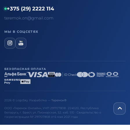
+375 (29) 2222 114
teremok.on@gmail.com
МЫ В СОЦСЕТЯХ
БЕЗОПАСНАЯ ОПЛАТА
2026 © LogoSky. Разработка —
Теремок®
ООО «Теремок Онлайн», УНП 291707808 · 224020, Республика
Беларусь, г. Брест, ул. Пионерская, 52, каб. 510 · Свидетельство о
госрегистрации № 291707808 от 6 мая 2021 года