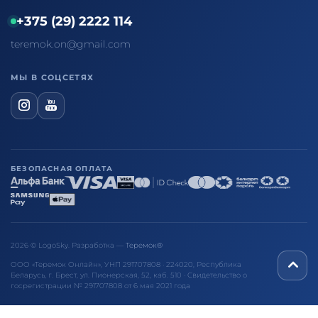
+375 (29) 2222 114
teremok.on@gmail.com
МЫ В СОЦСЕТЯХ
БЕЗОПАСНАЯ ОПЛАТА
2026 © LogoSky. Разработка —
Теремок®
ООО «Теремок Онлайн», УНП 291707808 · 224020, Республика
Беларусь, г. Брест, ул. Пионерская, 52, каб. 510 · Свидетельство о
госрегистрации № 291707808 от 6 мая 2021 года