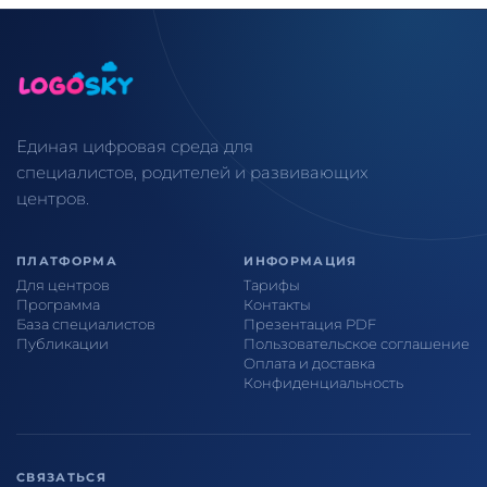
Единая цифровая среда для
специалистов, родителей и развивающих
центров.
ПЛАТФОРМА
ИНФОРМАЦИЯ
Для центров
Тарифы
Программа
Контакты
База специалистов
Презентация PDF
Публикации
Пользовательское соглашение
Оплата и доставка
Конфиденциальность
СВЯЗАТЬСЯ