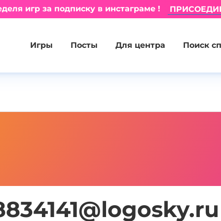
деля игр за подписку в инстаграме !
ПРИСОЕДИ
Игры
Посты
Для центра
Поиск с
8834141@logosky.ru