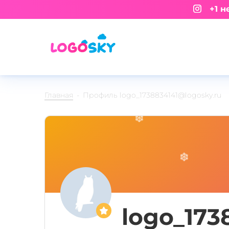
+1 не
Главная
Профиль logo_1738834141@logosky.ru
logo_173