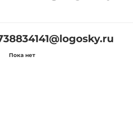
738834141@logosky.ru
Пока нет