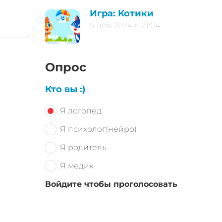
Игра: Котики
5 ноя 2024 в 21:04
Опрос
Кто вы :)
Я логопед
Я психолог(нейро)
Я родитель
Я медик
Войдите чтобы проголосовать