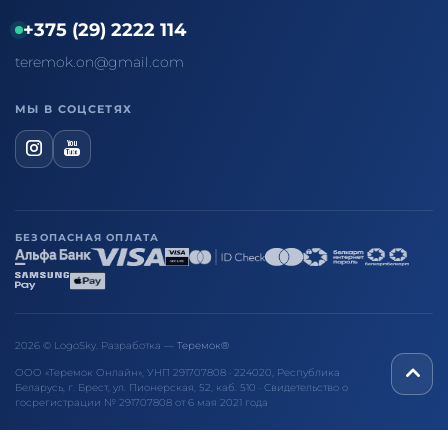
+375 (29) 2222 114
teremok.on@gmail.com
МЫ В СОЦСЕТЯХ
БЕЗОПАСНАЯ ОПЛАТА
2026 © LogoSky. Разработка —
Теремок®
ООО «Теремок Онлайн», УНП 291707808 · 224020, Республика
Беларусь, г. Брест, ул. Пионерская, 52, каб. 510 · Свидетельство о
госрегистрации № 291707808 от 6 мая 2021 года