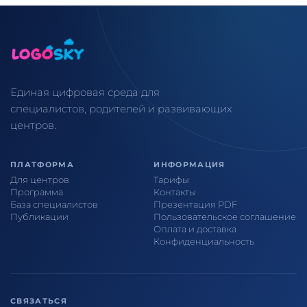
Единая цифровая среда для
специалистов, родителей и развивающих
центров.
ПЛАТФОРМА
ИНФОРМАЦИЯ
Для центров
Тарифы
Программа
Контакты
База специалистов
Презентация PDF
Публикации
Пользовательское соглашение
Оплата и доставка
Конфиденциальность
СВЯЗАТЬСЯ