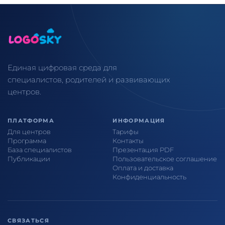
Единая цифровая среда для
специалистов, родителей и развивающих
центров.
ПЛАТФОРМА
ИНФОРМАЦИЯ
Для центров
Тарифы
Программа
Контакты
База специалистов
Презентация PDF
Публикации
Пользовательское соглашение
Оплата и доставка
Конфиденциальность
СВЯЗАТЬСЯ