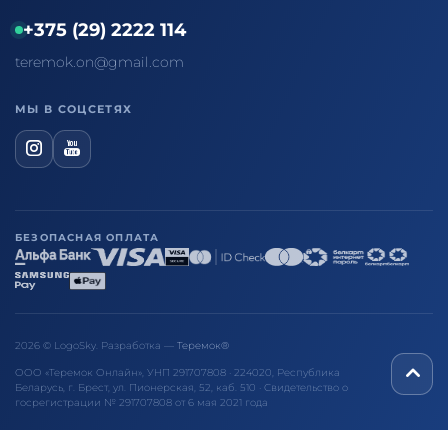
+375 (29) 2222 114
teremok.on@gmail.com
МЫ В СОЦСЕТЯХ
БЕЗОПАСНАЯ ОПЛАТА
2026 © LogoSky. Разработка —
Теремок®
ООО «Теремок Онлайн», УНП 291707808 · 224020, Республика
Беларусь, г. Брест, ул. Пионерская, 52, каб. 510 · Свидетельство о
госрегистрации № 291707808 от 6 мая 2021 года