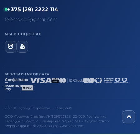
+375 (29) 2222 114
teremok.on@gmail.com
МЫ В СОЦСЕТЯХ
БЕЗОПАСНАЯ ОПЛАТА
2026 © LogoSky. Разработка —
Теремок®
ООО «Теремок Онлайн», УНП 291707808 · 224020, Республика
Беларусь, г. Брест, ул. Пионерская, 52, каб. 510 · Свидетельство о
госрегистрации № 291707808 от 6 мая 2021 года