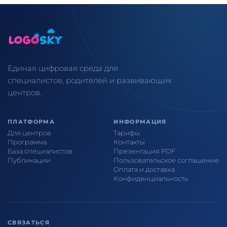
Единая цифровая среда для
специалистов, родителей и развивающих
центров.
ПЛАТФОРМА
ИНФОРМАЦИЯ
Для центров
Тарифы
Программа
Контакты
База специалистов
Презентация PDF
Публикации
Пользовательское соглашение
Оплата и доставка
Конфиденциальность
СВЯЗАТЬСЯ