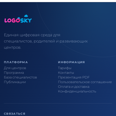
Единая цифровая среда для
специалистов, родителей и развивающих
центров.
ПЛАТФОРМА
ИНФОРМАЦИЯ
Для центров
Тарифы
Программа
Контакты
База специалистов
Презентация PDF
Публикации
Пользовательское соглашение
Оплата и доставка
Конфиденциальность
СВЯЗАТЬСЯ