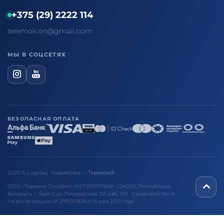
+375 (29) 2222 114
teremok.on@gmail.com
МЫ В СОЦСЕТЯХ
БЕЗОПАСНАЯ ОПЛАТА
2026 © LogoSky. Разработка —
Теремок®
ООО «Теремок Онлайн», УНП 291707808 · 224020, Республика
Беларусь, г. Брест, ул. Пионерская, 52, каб. 510 · Свидетельство о
госрегистрации № 291707808 от 6 мая 2021 года