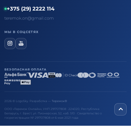
+375 (29) 2222 114
teremok.on@gmail.com
МЫ В СОЦСЕТЯХ
БЕЗОПАСНАЯ ОПЛАТА
2026 © LogoSky. Разработка —
Теремок®
ООО «Теремок Онлайн», УНП 291707808 · 224020, Республика
Беларусь, г. Брест, ул. Пионерская, 52, каб. 510 · Свидетельство о
госрегистрации № 291707808 от 6 мая 2021 года