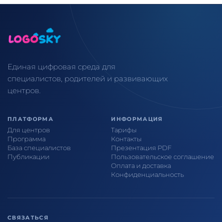
Единая цифровая среда для
специалистов, родителей и развивающих
центров.
ПЛАТФОРМА
ИНФОРМАЦИЯ
Для центров
Тарифы
Программа
Контакты
База специалистов
Презентация PDF
Публикации
Пользовательское соглашение
Оплата и доставка
Конфиденциальность
СВЯЗАТЬСЯ