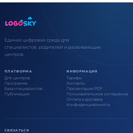
Единая цифровая среда для
специалистов, родителей и развивающих
центров.
ПЛАТФОРМА
ИНФОРМАЦИЯ
Для центров
Тарифы
Программа
Контакты
База специалистов
Презентация PDF
Публикации
Пользовательское соглашение
Оплата и доставка
Конфиденциальность
СВЯЗАТЬСЯ