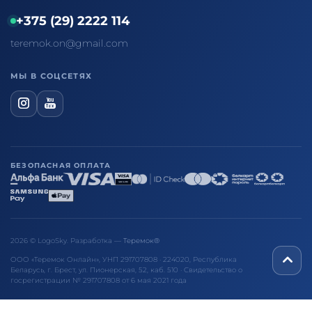
+375 (29) 2222 114
teremok.on@gmail.com
МЫ В СОЦСЕТЯХ
БЕЗОПАСНАЯ ОПЛАТА
2026 © LogoSky. Разработка —
Теремок®
ООО «Теремок Онлайн», УНП 291707808 · 224020, Республика
Беларусь, г. Брест, ул. Пионерская, 52, каб. 510 · Свидетельство о
госрегистрации № 291707808 от 6 мая 2021 года