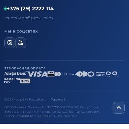
+375 (29) 2222 114
teremok.on@gmail.com
МЫ В СОЦСЕТЯХ
БЕЗОПАСНАЯ ОПЛАТА
2026 © LogoSky. Разработка —
Теремок®
ООО «Теремок Онлайн», УНП 291707808 · 224020, Республика
Беларусь, г. Брест, ул. Пионерская, 52, каб. 510 · Свидетельство о
госрегистрации № 291707808 от 6 мая 2021 года