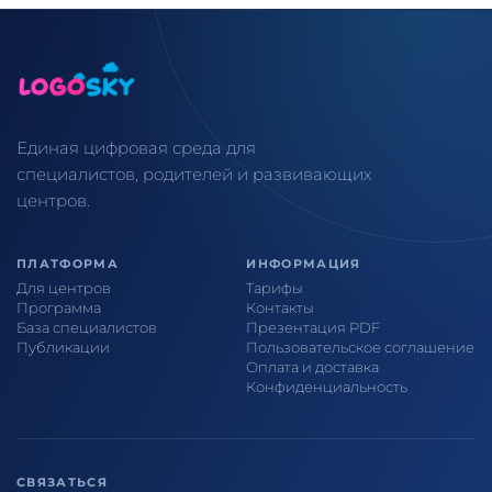
Единая цифровая среда для
специалистов, родителей и развивающих
центров.
ПЛАТФОРМА
ИНФОРМАЦИЯ
Для центров
Тарифы
Программа
Контакты
База специалистов
Презентация PDF
Публикации
Пользовательское соглашение
Оплата и доставка
Конфиденциальность
СВЯЗАТЬСЯ