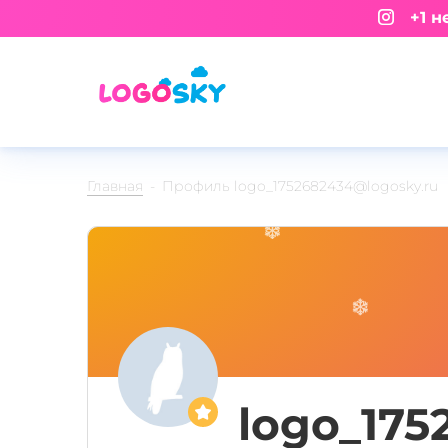
+1 не
Главная
Профиль logo_1752682434@logosky.ru
logo_175