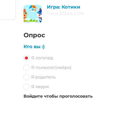
Игра: Котики
5 ноя 2024 в 21:04
Опрос
Кто вы :)
Я логопед
Я психолог(нейро)
Я родитель
Я медик
Войдите чтобы проголосовать