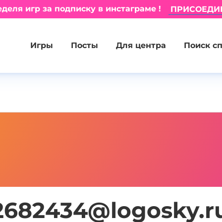
деля игр за подписку в инстаграме !
ПРИСОЕДИ
Игры
Посты
Для центра
Поиск с
2682434@logosky.r