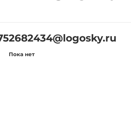
752682434@logosky.ru
Пока нет