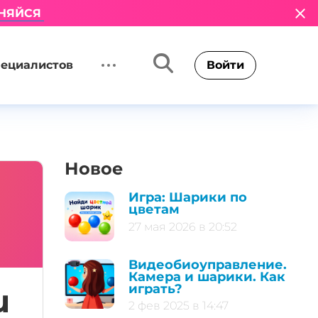
НЯЙСЯ
пециалистов
Войти
Новое
Игра: Шарики по
цветам
27 мая 2026 в 20:52
Видеобиоуправление.
Камера и шарики. Как
играть?
u
2 фев 2025 в 14:47