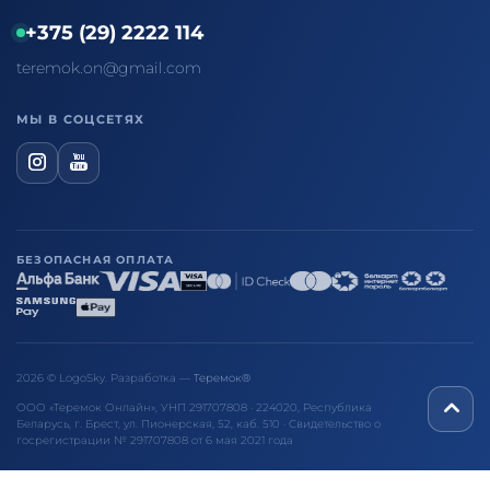
+375 (29) 2222 114
teremok.on@gmail.com
МЫ В СОЦСЕТЯХ
БЕЗОПАСНАЯ ОПЛАТА
2026 © LogoSky. Разработка —
Теремок®
ООО «Теремок Онлайн», УНП 291707808 · 224020, Республика
Беларусь, г. Брест, ул. Пионерская, 52, каб. 510 · Свидетельство о
госрегистрации № 291707808 от 6 мая 2021 года