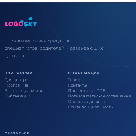
Единая цифровая среда для
специалистов, родителей и развивающих
центров.
ПЛАТФОРМА
ИНФОРМАЦИЯ
Для центров
Тарифы
Программа
Контакты
База специалистов
Презентация PDF
Публикации
Пользовательское соглашение
Оплата и доставка
Конфиденциальность
СВЯЗАТЬСЯ