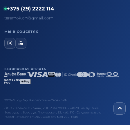
+375 (29) 2222 114
teremok.on@gmail.com
МЫ В СОЦСЕТЯХ
БЕЗОПАСНАЯ ОПЛАТА
2026 © LogoSky. Разработка —
Теремок®
ООО «Теремок Онлайн», УНП 291707808 · 224020, Республика
Беларусь, г. Брест, ул. Пионерская, 52, каб. 510 · Свидетельство о
госрегистрации № 291707808 от 6 мая 2021 года