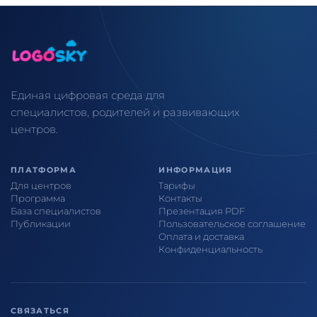
Единая цифровая среда для
специалистов, родителей и развивающих
центров.
ПЛАТФОРМА
ИНФОРМАЦИЯ
Для центров
Тарифы
Программа
Контакты
База специалистов
Презентация PDF
Публикации
Пользовательское соглашение
Оплата и доставка
Конфиденциальность
СВЯЗАТЬСЯ