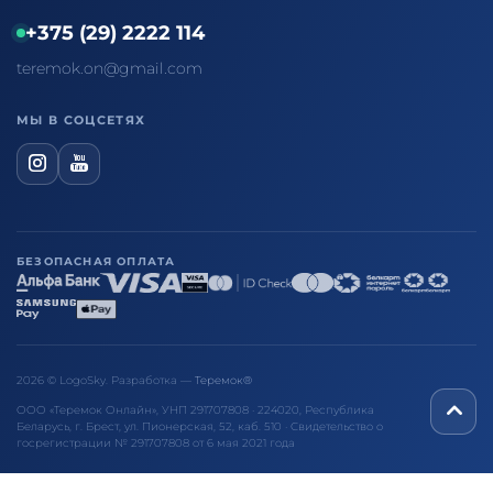
+375 (29) 2222 114
teremok.on@gmail.com
МЫ В СОЦСЕТЯХ
БЕЗОПАСНАЯ ОПЛАТА
2026 © LogoSky. Разработка —
Теремок®
ООО «Теремок Онлайн», УНП 291707808 · 224020, Республика
Беларусь, г. Брест, ул. Пионерская, 52, каб. 510 · Свидетельство о
госрегистрации № 291707808 от 6 мая 2021 года