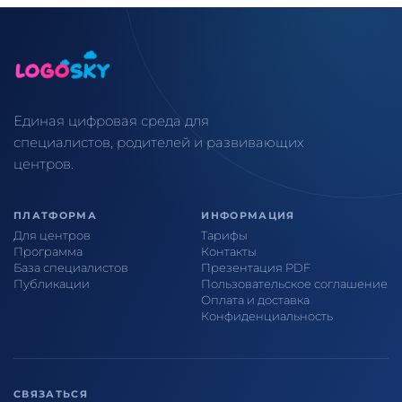
Единая цифровая среда для
специалистов, родителей и развивающих
центров.
ПЛАТФОРМА
ИНФОРМАЦИЯ
Для центров
Тарифы
Программа
Контакты
База специалистов
Презентация PDF
Публикации
Пользовательское соглашение
Оплата и доставка
Конфиденциальность
СВЯЗАТЬСЯ