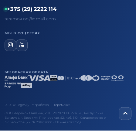
+375 (29) 2222 114
teremok.on@gmail.com
МЫ В СОЦСЕТЯХ
БЕЗОПАСНАЯ ОПЛАТА
2026 © LogoSky. Разработка —
Теремок®
ООО «Теремок Онлайн», УНП 291707808 · 224020, Республика
Беларусь, г. Брест, ул. Пионерская, 52, каб. 510 · Свидетельство о
госрегистрации № 291707808 от 6 мая 2021 года