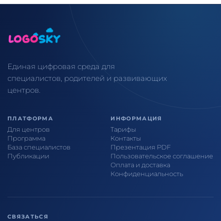
Единая цифровая среда для
специалистов, родителей и развивающих
центров.
ПЛАТФОРМА
ИНФОРМАЦИЯ
Для центров
Тарифы
Программа
Контакты
База специалистов
Презентация PDF
Публикации
Пользовательское соглашение
Оплата и доставка
Конфиденциальность
СВЯЗАТЬСЯ