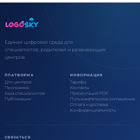
Единая цифровая среда для
специалистов, родителей и развивающих
центров.
ПЛАТФОРМА
ИНФОРМАЦИЯ
Для центров
Тарифы
Программа
Контакты
База специалистов
Презентация PDF
Публикации
Пользовательское соглашение
Оплата и доставка
Конфиденциальность
СВЯЗАТЬСЯ