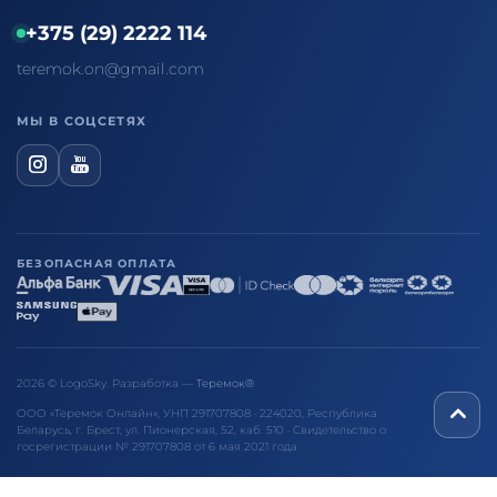
+375 (29) 2222 114
teremok.on@gmail.com
МЫ В СОЦСЕТЯХ
БЕЗОПАСНАЯ ОПЛАТА
2026 © LogoSky. Разработка —
Теремок®
ООО «Теремок Онлайн», УНП 291707808 · 224020, Республика
Беларусь, г. Брест, ул. Пионерская, 52, каб. 510 · Свидетельство о
госрегистрации № 291707808 от 6 мая 2021 года