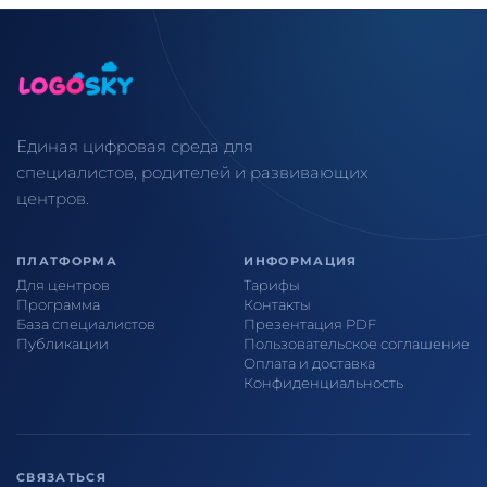
Единая цифровая среда для
специалистов, родителей и развивающих
центров.
ПЛАТФОРМА
ИНФОРМАЦИЯ
Для центров
Тарифы
Программа
Контакты
База специалистов
Презентация PDF
Публикации
Пользовательское соглашение
Оплата и доставка
Конфиденциальность
СВЯЗАТЬСЯ