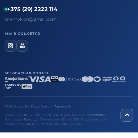
+375 (29) 2222 114
teremok.on@gmail.com
МЫ В СОЦСЕТЯХ
БЕЗОПАСНАЯ ОПЛАТА
2026 © LogoSky. Разработка —
Теремок®
ООО «Теремок Онлайн», УНП 291707808 · 224020, Республика
Беларусь, г. Брест, ул. Пионерская, 52, каб. 510 · Свидетельство о
госрегистрации № 291707808 от 6 мая 2021 года