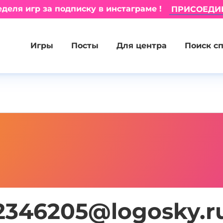
деля игр за подписку в инстаграме !
ПРИСОЕДИ
Игры
Посты
Для центра
Поиск с
2346205@logosky.r