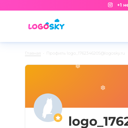
+1 не
Главная
Профиль logo_1762346205@logosky.ru
logo_176