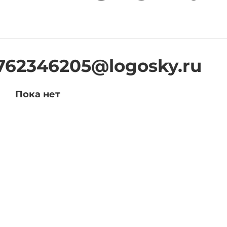
762346205@logosky.ru
Пока нет