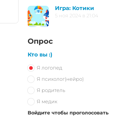
Игра: Котики
5 ноя 2024 в 21:04
Опрос
Кто вы :)
Я логопед
Я психолог(нейро)
Я родитель
Я медик
Войдите чтобы проголосовать