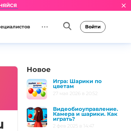
НЯЙСЯ
пециалистов
Войти
Новое
Игра: Шарики по
цветам
27 мая 2026 в 20:52
Видеобиоуправление.
Камера и шарики. Как
играть?
u
2 фев 2025 в 14:47